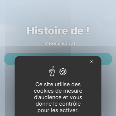
Histoire de !
par
René Barrat
Contactez-moi
X
Masquer l
Ce site utilise des
cookies de mesure
d’audience et vous
donne le contrôle
pour les activer.