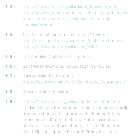
↑
3
•
https://fr.wikipedia.org/wiki/Raoul_Rousselet
et
http://www.chateau-fort-manoir-chateau.eu/chateaux-
cotes-armor-chateau-a-sevignac-chateau-de-
limoelan.html
↑
4
•
Charles IV est sacré roi le 9 ou le 21 février ?
http://chrisagde.free.fr/capetiens/ch4sacre.htm
et
https://fr.wikipedia.org/wiki/Jean_XXII
↑
5
•
Les Andelys. Château-Gaillard. Eure.
↑
6
•
Saint-Ouen-l’Aumône. Maubuisson. Val-d’Oise.
↑
7
•
Gavray. Manche. Cotentin.
https://www.wikimanche.fr/Blanche_de_Bourgogne
↑
8
•
Provins. Seine-et-Marne.
↑
9
•
https://fr.wikipedia.org/wiki/Jean_Ier_de_Bohême
La dynastie des Přemyslides s’éteint avec Venceslas III,
mort sans héritier. La couronne de Bohême (et les
riches mines d’argent de Kutná Hora) passent par
alliance à Jean de Luxembourg, le fils de l’empereur
Henri VII, qui a épousé Elisabeth Přemysl, fille de