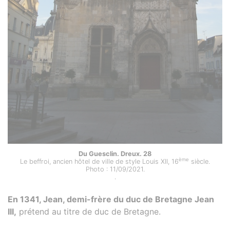
Du Guesclin. Dreux. 28
ème
Le beffroi, ancien hôtel de ville de style Louis XII, 16
siècle.
Photo : 11/09/2021.
.
En 1341, Jean, demi-frère du duc de Bretagne Jean
III,
prétend au titre de duc de Bretagne.