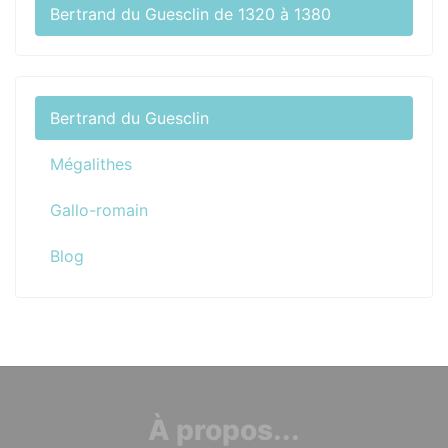
Bertrand du Guesclin de 1320 à 1380
Bertrand du Guesclin
Mégalithes
Gallo-romain
Blog
À propos...