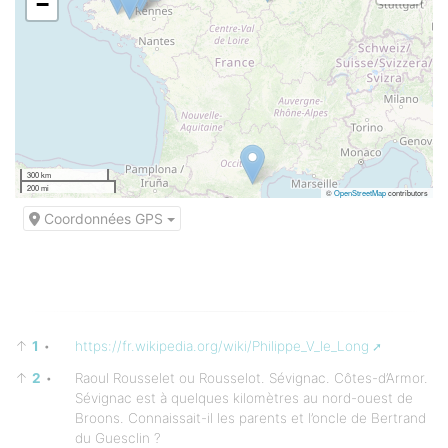
−
300 km
200 mi
©
OpenStreetMap
contributors
Coordonnées GPS
↑
1
•
https://fr.wikipedia.org/wiki/Philippe_V_le_Long
↑
2
•
Raoul Rousselet ou Rousselot. Sévignac. Côtes-d’Armor.
Sévignac est à quelques kilomètres au nord-ouest de
Broons. Connaissait-il les parents et l’oncle de Bertrand
du Guesclin ?