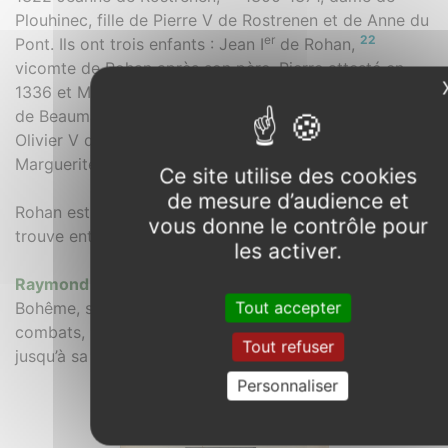
Plouhinec, fille de Pierre V de Rostrenen et de Anne du
er
22
Pont. Ils ont trois enfants : Jean I
de Rohan,
vicomte de Rohan après son père, Pierre attesté en
1336 et Marguerite de Rohan épouse en 1356 Jean IV
de Beaumanoir, maréchal de Bretagne, puis, en 1378,
Olivier V de Clisson, futur connétable de France.
Marguerite de Rohan décède après 1406.
Ce site utilise des cookies
de mesure d’audience et
Rohan est à 55 kilomètres de Rostrenen et Pontivy se
vous donne le contrôle pour
trouve entre ces deux villes.
les activer.
Raymond Cazelles
décrit avec détail la vie de Jean de
Tout accepter
Bohême, ses relations avec la royauté française, ses
combats, ses ambitions, les mariages diplomatiques,
Tout refuser
23
jusqu’à sa mort chevaleresque à Crécy en 1346.
Personnaliser