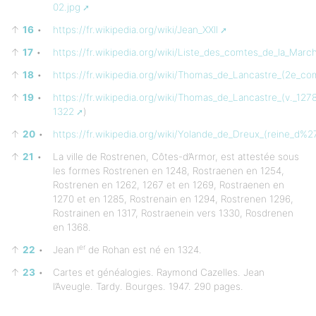
02.jpg
↑
16
•
https://fr.wikipedia.org/wiki/Jean_XXII
↑
17
•
https://fr.wikipedia.org/wiki/Liste_des_comtes_de_la_Marc
↑
18
•
https://fr.wikipedia.org/wiki/Thomas_de_Lancastre_(2e_c
↑
19
•
https://fr.wikipedia.org/wiki/Thomas_de_Lancastre_(v._127
1322
)
↑
20
•
https://fr.wikipedia.org/wiki/Yolande_de_Dreux_(reine_d%
↑
21
•
La ville de Rostrenen, Côtes-d’Armor, est attestée sous
les formes Rostrenen en 1248, Rostraenen en 1254,
Rostrenen en 1262, 1267 et en 1269, Rostraenen en
1270 et en 1285, Rostrenain en 1294, Rostrenen 1296,
Rostrainen en 1317, Rostraenein vers 1330, Rosdrenen
en 1368.
er
↑
22
•
Jean I
de Rohan est né en 1324.
↑
23
•
Cartes et généalogies. Raymond Cazelles. Jean
l’Aveugle. Tardy. Bourges. 1947. 290 pages.