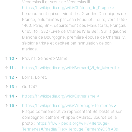
Venceslas II et sœur de Venceslas III.
https://fr.wikipedia.org/wiki/Château_de_Prague
Le document qui suit vient de : Grandes Chroniques de
France, enluminées par Jean Fouquet, Tours, vers 1455-
1460. Paris, BnF, département des Manuscrits, Français
6465, fol. 332 (Livre de Charles IV le Bel). Sur la gauche,
Blanche de Bourgogne, première épouse de Charles IV,
s’éloigne triste et dépitée par l’annulation de son
mariage.
↑
10
•
Provins. Seine-et-Marne.
↑
11
•
https://fr.wikipedia.org/wiki/Bernard_VI_de_Moreuil
↑
12
•
Lorris. Loiret.
↑
13
•
Ou 1242.
↑
14
•
https://fr.wikipedia.org/wiki/Catharisme
↑
15
•
https://fr.wikipedia.org/wiki/Villerouge-Termenès
Plaque commémorative représentant Bélibaste et son
compagnon cathare Philippe d’Alairac. Source de la
photo :
https://fr.wikipedia.org/wiki/Villerouge-
Termenès#/media/File:Villerouge-Termen%C3%A8s-