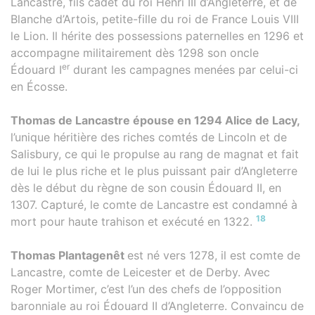
Lancastre, fils cadet du roi Henri III d’Angleterre, et de
Blanche d’Artois, petite-fille du roi de France Louis VIII
le Lion. Il hérite des possessions paternelles en 1296 et
accompagne militairement dès 1298 son oncle
er
Édouard I
durant les campagnes menées par celui-ci
en Écosse.
Thomas de Lancastre épouse en 1294 Alice de Lacy,
l’unique héritière des riches comtés de Lincoln et de
Salisbury, ce qui le propulse au rang de magnat et fait
de lui le plus riche et le plus puissant pair d’Angleterre
dès le début du règne de son cousin Édouard II, en
1307. Capturé, le comte de Lancastre est condamné à
18
mort pour haute trahison et exécuté en 1322.
Thomas Plantagenêt
est né vers 1278, il est comte de
Lancastre, comte de Leicester et de Derby. Avec
Roger Mortimer, c’est l’un des chefs de l’opposition
baronniale au roi Édouard II d’Angleterre. Convaincu de