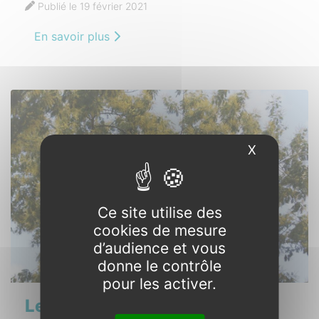
Publié le 19 février 2021
En savoir plus
X
Masquer l
Ce site utilise des
cookies de mesure
d’audience et vous
donne le contrôle
pour les activer.
Les premières fleurs