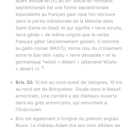
ayant évolué en [v] au XII
siècle en normand
septentrional) est une forme septentrionale
équivalente au français gast (que l’on retrouve
dans la partie méridionale de la Manche dans
Saint-Denis-le-Gast) et qui signifie « terre inculte,
terre gâtée » de même origine que le verbe
français gâter (anciennement gaster). Il remonte
au gallo-roman WASTU, terme issu du croisement
entre le bas latin vastu « terre dévastée » et le
germanique *wôsti « désert » (allemand Wüste
5
« désert »).
Brix. 50.
10 km au nord-ouest de Valognes, 10 km
au nord-est de Bricquebec. Située dans le Massif
armoricain. Une carrière y est d’ailleurs ouverte
dans les grès armoricains, qui remontent à
l’Ordovicien.
Brix est également à l’origine du prénom anglais
Bruce. Le château Adam tire son nom d’Adam de