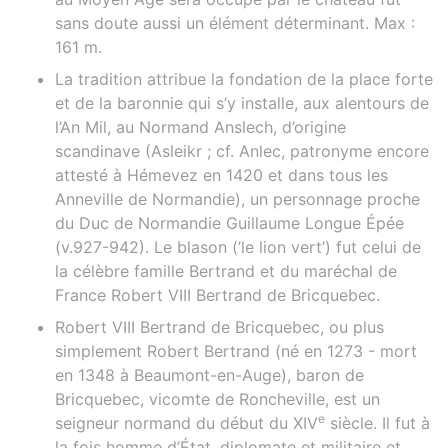
sans doute aussi un élément déterminant. Max :
161 m.
La tradition attribue la fondation de la place forte
et de la baronnie qui s’y installe, aux alentours de
l’An Mil, au Normand Anslech, d’origine
scandinave (Asleikr ; cf. Anlec, patronyme encore
attesté à Hémevez en 1420 et dans tous les
Anneville de Normandie), un personnage proche
du Duc de Normandie Guillaume Longue Épée
(v.927-942). Le blason (’le lion vert’) fut celui de
la célèbre famille Bertrand et du maréchal de
France Robert VIII Bertrand de Bricquebec.
Robert VIII Bertrand de Bricquebec, ou plus
simplement Robert Bertrand (né en 1273 - mort
en 1348 à Beaumont-en-Auge), baron de
Bricquebec, vicomte de Roncheville, est un
e
seigneur normand du début du XIV
siècle. Il fut à
la fois homme d’État, diplomate et militaire et