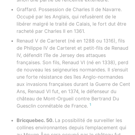
Graffard. Possession de Charles II de Navarre.
Occupé par les Anglais, qui refusèrent de le
libérer malgré le traité de Calais, le fort dut être
racheté par Charles II en 1361.
Renaud V de Carteret (né en 1288 ou 1316), fils
de Philippe IV de Carteret et petit-fils de Renaud
IV, défendit l’île de Jersey des attaques
françaises. Son fils, Renaud VI (né en 1338), perd
de nouveau les seigneuries normandes. Il s’ensuit
une forte résistance des îles Anglo-normandes
aux invasions françaises durant la Guerre de Cent
Ans, Renaud VI fut, en 1374, le défenseur du
château de Mont-Orgueil contre Bertrand Du
1
Guesclin connétable de France.
Bricquebec. 50.
La possibilité de surveiller les
collines environnantes depuis l’emplacement qui
au Moyen Âge sera occupé par le château fut