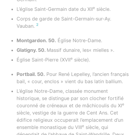
e
L’église Saint-Germain date du XII
siècle.
Corps de garde de Saint-Germain-sur-Ay.
2
Vauban.
Montgardon. 50.
Église Notre-Dame.
Glatigny. 50.
Massif dunaire, les« mielles ».
e
Église Saint-Pierre (XVII
siècle).
Portbail. 50.
Pour René Lepelley, l’ancien français
bail, « cour, enclos » vient du bas latin ballium.
L’église Notre-Dame, classée monument
historique, se distingue par son clocher fortifié
e
couronné de créneaux et de mâchicoulis du XI
siècle, vestige de la guerre de Cent Ans. Cet
édifice religieux occuperait l’emplacement d’un
e
ensemble monastique du VIII
siècle, qui
dépendait de l’abbaye de Saint-Wandrille. Deux