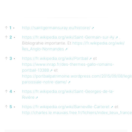
↑
1
•
http://saintgermainsuray.eu/histoire/
↑
2
•
https://fr.wikipedia.org/wiki/Saint-Germain-sur-Ay
.
Bibliograhie importante. Et
https://fr.wikipedia.org/wiki/
Îles_Anglo-Normandes
↑
3
•
https://fr.wikipedia.org/wiki/Portbail
et
https://www.inrap.fr/des-thermes-gallo-romains-
portbail-13388
et
https://portbailpatrimoine.wordpress.com/2015/09/08/legli
paroissiale-notre-dame/
↑
4
•
https://fr.wikipedia.org/wiki/Saint-Georges-de-la-
Rivière
↑
5
•
https://fr.wikipedia.org/wiki/Barneville-Carteret
et
http://charles.le.mauvais.free.fr/fichiers/index_lieux_franc