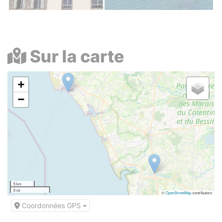
Sur la carte
+
−
5 km
5 mi
©
OpenStreetMap
contributors
Coordonnées GPS