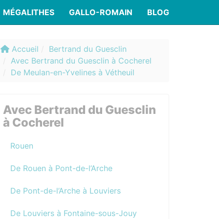
MÉGALITHES
GALLO-ROMAIN
BLOG
Accueil
Bertrand du Guesclin
Avec Bertrand du Guesclin à Cocherel
De Meulan-en-Yvelines à Vétheuil
Avec Bertrand du Guesclin
à Cocherel
Rouen
De Rouen à Pont-de-l’Arche
De Pont-de-l’Arche à Louviers
De Louviers à Fontaine-sous-Jouy