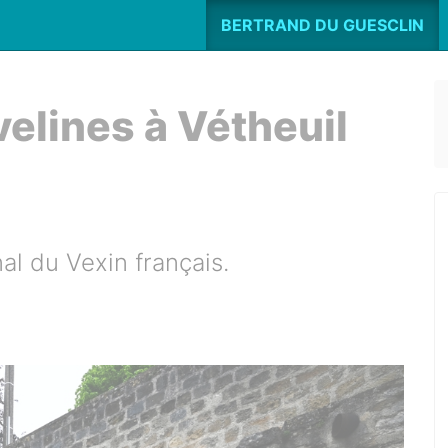
BERTRAND DU GUESCLIN
elines à Vétheuil
nal du Vexin français.