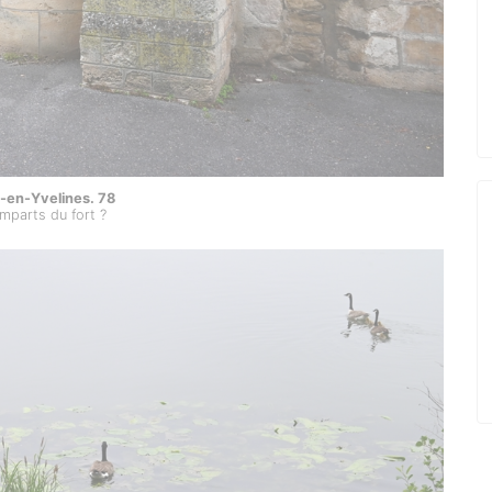
-en-Yvelines. 78
mparts du fort ?