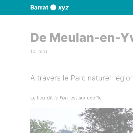
Panneau de gestion des cookies
Barrat
xyz
aller au contenu
De Meulan-en-Yv
14 mai
A travers le Parc naturel régio
Le lieu-dit
le Fort
est sur une île.