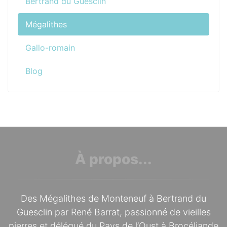
Bertrand du Guesclin
Mégalithes
Gallo-romain
Blog
À propos...
Des Mégalithes de Monteneuf à Bertrand du
Guesclin par René Barrat, passionné de vieilles
pierres et délégué du Pays de l’Oust à Brocéliande