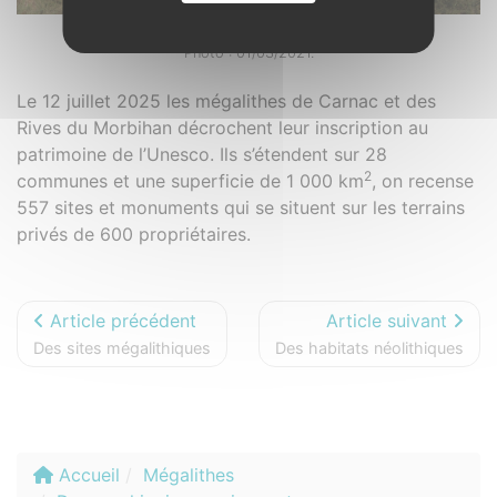
Carnac. 56
Photo : 01/03/2021.
Le 12 juillet 2025 les mégalithes de Carnac et des
Rives du Morbihan décrochent leur inscription au
patrimoine de l’Unesco. Ils s’étendent sur 28
2
communes et une superficie de 1 000 km
, on recense
557 sites et monuments qui se situent sur les terrains
privés de 600 propriétaires.
Article précédent
Article suivant
Des sites mégalithiques
Des habitats néolithiques
Accueil
Mégalithes