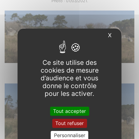
Photo : 01/03/2021.
X
Masquer l
Ce site utilise des
cookies de mesure
Carnac. 56
Photo : 01/03/2021.
d’audience et vous
donne le contrôle
pour les activer.
Tout accepter
Tout refuser
Personnaliser