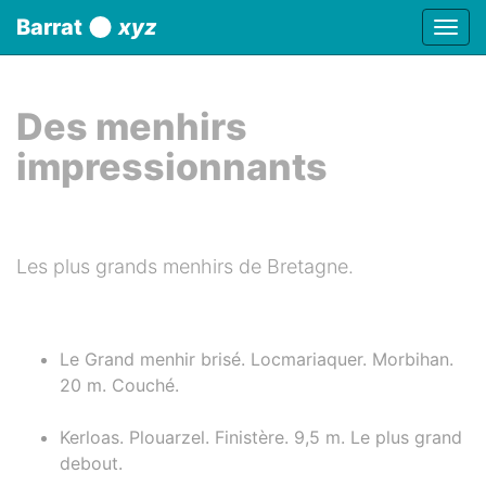
Panneau de gestion des cookies
Barrat
xyz
Affic
aller au contenu
Des menhirs
impressionnants
Les plus grands menhirs de Bretagne.
Le Grand menhir brisé. Locmariaquer. Morbihan.
20 m. Couché.
Kerloas. Plouarzel. Finistère. 9,5 m. Le plus grand
debout.