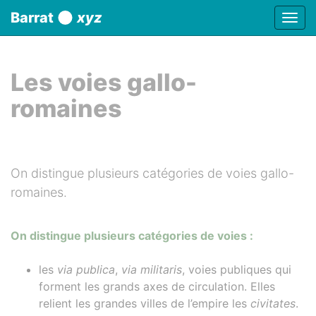
Panneau de gestion des cookies
Barrat
xyz
Affic
aller au contenu
Les voies gallo-
romaines
On distingue plusieurs catégories de voies gallo-
romaines.
On distingue plusieurs catégories de voies :
les
via publica
,
via militaris
, voies publiques qui
forment les grands axes de circulation. Elles
relient les grandes villes de l’empire les
civitates
.