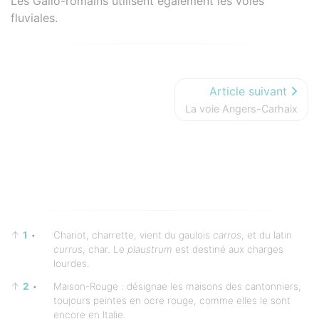
Les Gallo-romains utilisent également les voies
fluviales.
Article suivant
La voie Angers-Carhaix
↑
1
•
Chariot, charrette, vient du gaulois
carros
, et du latin
currus
, char. Le
plaustrum
est destiné aux charges
lourdes.
↑
2
•
Maison-Rouge : désignae les maisons des cantonniers,
toujours peintes en ocre rouge, comme elles le sont
encore en Italie.