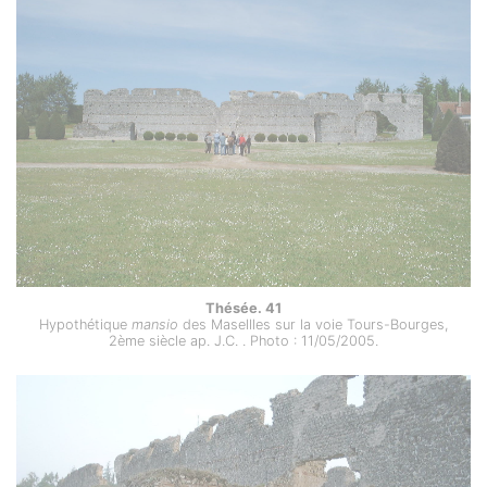
Thésée. 41
Hypothétique
mansio
des Masellles sur la voie Tours-Bourges,
2ème siècle ap. J.C. . Photo : 11/05/2005.