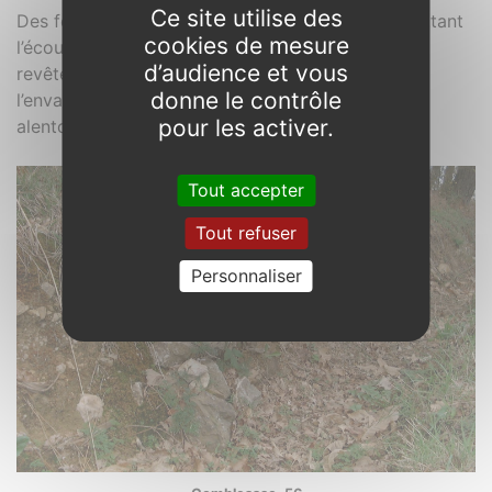
Ce site utilise des
Des fossés latéraux sont souvent réalisés, permettant
cookies de mesure
l’écoulement de l’eau issue de la route dont le
d’audience et vous
revêtement est en général bombé, ou pour éviter
donne le contrôle
l’envahissement de la route par l’eau des terrains
pour les activer.
alentour.
Tout accepter
Tout refuser
Personnaliser