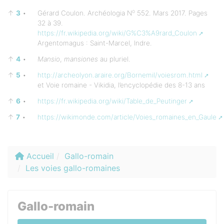
o
↑
3
•
Gérard Coulon. Archéologia N
552. Mars 2017. Pages
32 à 39.
https://fr.wikipedia.org/wiki/G%C3%A9rard_Coulon
Argentomagus : Saint-Marcel, Indre.
↑
4
•
Mansio
,
mansiones
au pluriel.
↑
5
•
http://archeolyon.araire.org/Bornemil/voiesrom.html
et Voie romaine - Vikidia, l’encyclopédie des 8-13 ans
↑
6
•
https://fr.wikipedia.org/wiki/Table_de_Peutinger
↑
7
•
https://wikimonde.com/article/Voies_romaines_en_Gaule
Accueil
Gallo-romain
Les voies gallo-romaines
Gallo-romain