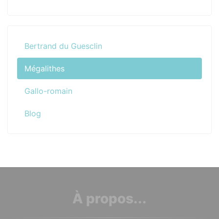
Bertrand du Guesclin
Mégalithes
Gallo-romain
Blog
À propos...