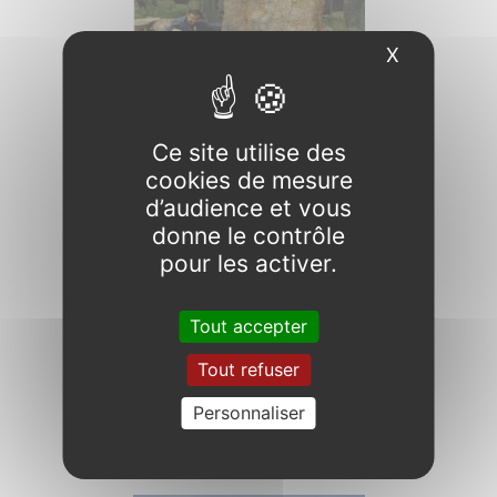
X
Masquer l
Ce site utilise des
cookies de mesure
Pierres droites.
Un menhir repositionné dans
d’audience et vous
son calage.
donne le contrôle
pour les activer.
Tout accepter
Tout refuser
Personnaliser
Les Pierres droites
Les menhirs sont étayés et
stabilisés.