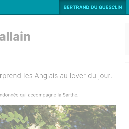
BERTRAND DU GUESCLIN
allain
rend les Anglais au lever du jour.
 randonnée qui accompagne la Sarthe.