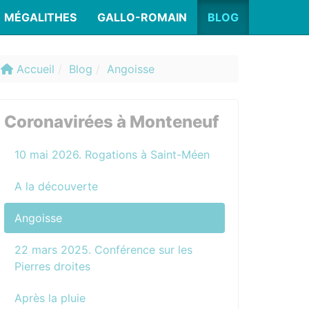
MÉGALITHES
GALLO-ROMAIN
BLOG
Accueil
Blog
Angoisse
Coronavirées à Monteneuf
10 mai 2026. Rogations à Saint-Méen
A la découverte
Angoisse
22 mars 2025. Conférence sur les
Pierres droites
Après la pluie