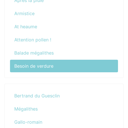
Après la pluie
Armistice
At heaume
Attention pollen !
Balade mégalithes
Besoin de verdure
Bertrand du Guesclin
Mégalithes
Gallo-romain