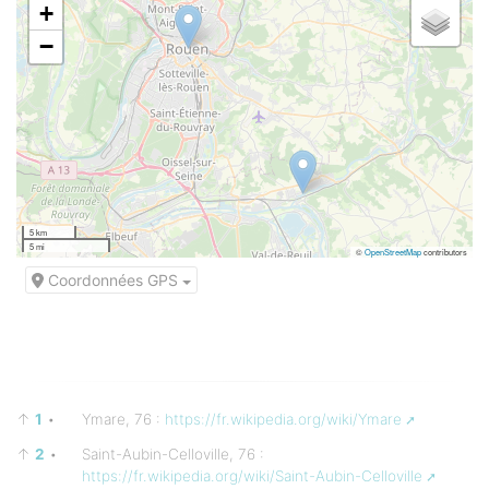
+
−
5 km
5 mi
©
OpenStreetMap
contributors
Coordonnées GPS
↑
1
•
Ymare, 76 :
https://fr.wikipedia.org/wiki/Ymare
↑
2
•
Saint-Aubin-Celloville, 76 :
https://fr.wikipedia.org/wiki/Saint-Aubin-Celloville