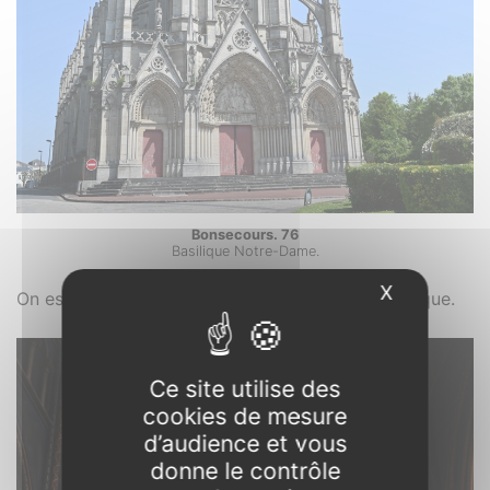
Bonsecours. 76
Basilique Notre-Dame.
X
Masquer l
On est à 145 mètres d’altitude, la vue est magnifique.
Ce site utilise des
cookies de mesure
d’audience et vous
donne le contrôle