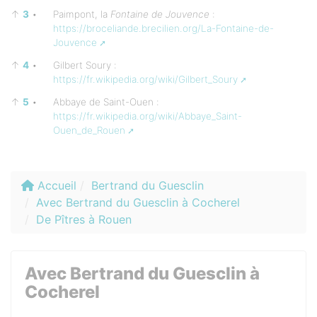
↑
3
•
Paimpont, la
Fontaine de Jouvence
:
https://broceliande.brecilien.org/La-Fontaine-de-
Jouvence
↑
4
•
Gilbert Soury :
https://fr.wikipedia.org/wiki/Gilbert_Soury
↑
5
•
Abbaye de Saint-Ouen :
https://fr.wikipedia.org/wiki/Abbaye_Saint-
Ouen_de_Rouen
Accueil
Bertrand du Guesclin
Avec Bertrand du Guesclin à Cocherel
De Pîtres à Rouen
Avec Bertrand du Guesclin à
Cocherel