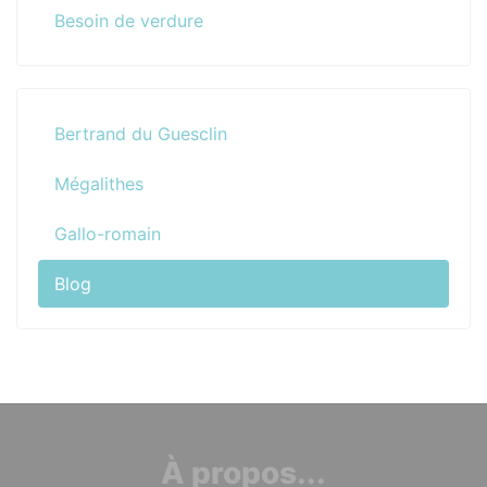
Besoin de verdure
Bertrand du Guesclin
Mégalithes
Gallo-romain
Blog
À propos...