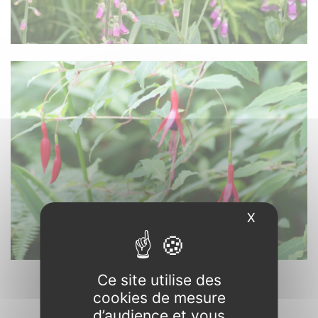
X
Masquer l
Ce site utilise des
cookies de mesure
d’audience et vous