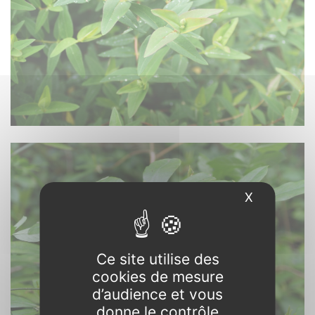
X
Masquer l
Ce site utilise des
cookies de mesure
d’audience et vous
donne le contrôle