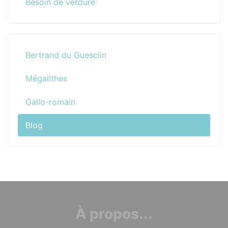
Besoin de verdure
Bertrand du Guesclin
Mégalithes
Gallo-romain
Blog
À propos...