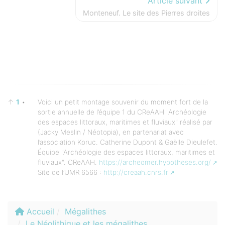
Article suivant
Monteneuf. Le site des Pierres droites
↑
1
•
Voici un petit montage souvenir du moment fort de la
sortie annuelle de l’équipe 1 du CReAAH "Archéologie
des espaces littoraux, maritimes et fluviaux" réalisé par
(Jacky Meslin / Néotopia), en partenariat avec
l’association Koruc. Catherine Dupont & Gaëlle Dieulefet.
Équipe "Archéologie des espaces littoraux, maritimes et
fluviaux". CReAAH.
https://archeomer.hypotheses.org/
Site de l’UMR 6566 :
http://creaah.cnrs.fr
Accueil
Mégalithes
Le Néolithique et les mégalithes