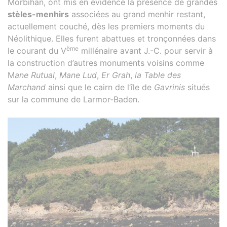
Morbihan, ont mis en évidence la présence de grandes
stèles-menhirs
associées au grand menhir restant,
actuellement couché, dès les premiers moments du
Néolithique. Elles furent abattues et tronçonnées dans
ème
le courant du V
millénaire avant J.-C. pour servir à
la construction d’autres monuments voisins comme
M
ane Rutual
,
Mane Lud
,
Er Grah
,
la Table des
Marchand
ainsi que le cairn de l’île de
Gavrinis
situés
sur la commune de Larmor-Baden.