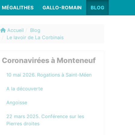
MÉGALITHES
GALLO-ROMAIN
BLOG
Accueil
Blog
Le lavoir de La Corbinais
Coronavirées à Monteneuf
10 mai 2026. Rogations à Saint-Méen
A la découverte
Angoisse
22 mars 2025. Conférence sur les
Pierres droites