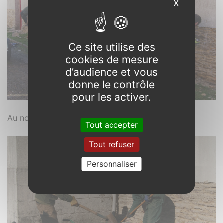
X
Masquer l
Ce site utilise des
cookies de mesure
d’audience et vous
donne le contrôle
pour les activer.
Au nord, il fait un peu plus frais, on se serre.
Tout accepter
Tout refuser
Personnaliser