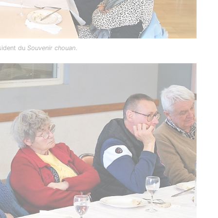
sident du
Souvenir chouan
.