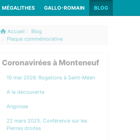
MÉGALITHES
GALLO-ROMAIN
BLOG
Accueil
Blog
Plaque commémorative
Coronavirées à Monteneuf
10 mai 2026. Rogations à Saint-Méen
A la découverte
Angoisse
22 mars 2025. Conférence sur les
Pierres droites