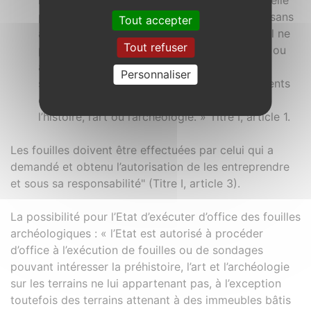
réglementation des fouilles archéologiques, elle
prévoit l’interdiction d’effectuer des fouilles sans
Tout accepter
autorisation du Ministère de la Culture : « nul ne
Tout refuser
peut effectuer sur un terrain lui appartenant ou
appartenant à autrui des fouilles ou des
Personnaliser
sondages à l’effet de recherches de monuments
ou d’objets pouvant intéresser la préhistoire,
l’histoire, l’art ou l’archéologie. » Titre I, article 1.
Les fouilles doivent être effectuées par celui qui a
demandé et obtenu l’autorisation de les entreprendre
et sous sa responsabilité" (Titre I, article 3).
La possibilité pour l’Etat d’exécuter d’office des fouilles
archéologiques : « l’Etat est autorisé à procéder
d’office à l’exécution de fouilles ou de sondages
pouvant intéresser la préhistoire, l’art et l’archéologie
sur les terrains ne lui appartenant pas, à l’exception
toutefois des terrains attenant à des immeubles bâtis