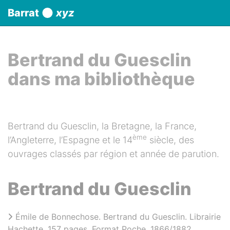
Panneau de gestion des cookies
Barrat
xyz
aller au contenu
Bertrand du Guesclin
dans ma bibliothèque
Bertrand du Guesclin, la Bretagne, la France,
ème
l’Angleterre, l’Espagne et le 14
siècle, des
ouvrages classés par région et année de parution.
Bertrand du Guesclin
Émile de Bonnechose. Bertrand du Guesclin. Librairie
Hachette. 157 pages. Format Poche. 1866/1882.