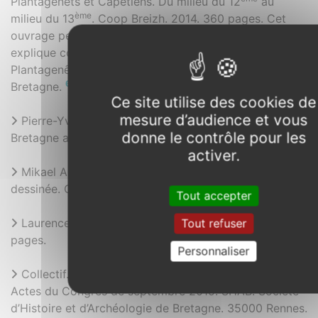
Plantagenêts et Capétiens. Du milieu du 12
au
ème
milieu du 13
. Coop Breizh. 2014. 360 pages. Cet
ème
ouvrage permet de comprendre le 14
siècle, il
explique comment les Capétiens succèdent aux
Plantagenêts dans leur influence dans le Duché de
6
Bretagne.
Ce site utilise des cookies de
mesure d’audience et vous
Pierre-Yves Laffont. Les élites et leurs résidences en
donne le contrôle pour les
Bretagne au Moyen Âge. PU Rennes. 2014. 240 pages.
activer.
Mikael Ab Gwion. Le Combat des Trente. Y.I.L. Bande
dessinée. Octobre 2014. 45 pages.
Tout accepter
Laurence Moal. Auray 1364. P. U. Rennes. 2015. 225
Tout refuser
pages.
Personnaliser
Collectif. Montfort-sur-Meu. Histoire et patrimoine.
Actes du Congrès de septembre 2015. SHAB. Société
d’Histoire et d’Archéologie de Bretagne. 35000 Rennes.