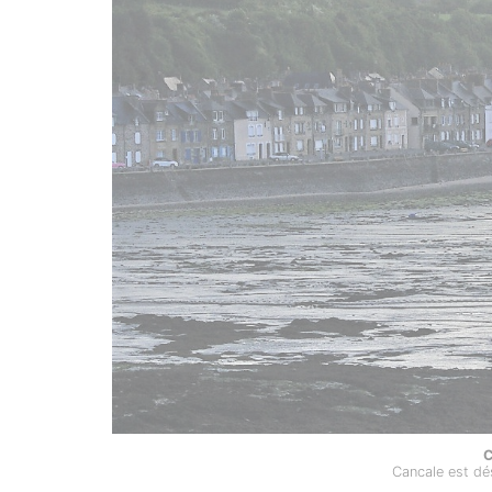
C
Cancale est dé