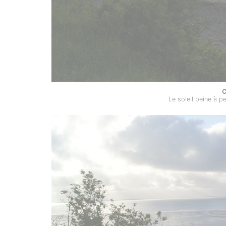
C
Le soleil peine à p