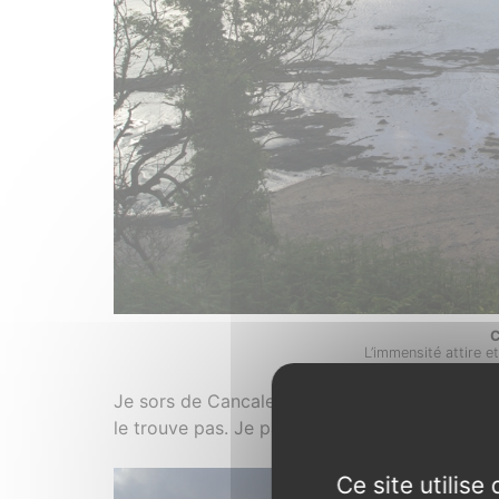
C
L’immensité attire e
Je sors de Cancale par la route qui longe la m
le trouve pas. Je passe le Vaulerault, il y a u
Ce site utilis