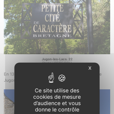
Jugon-les-Lacs. 22
Photo : 09/05/2017.
X
Masquer l
En 1373, Bertrand du Guesclin prend le château de
1
Jugon au duc Jean IV.
Ce site utilise des
cookies de mesure
d’audience et vous
donne le contrôle