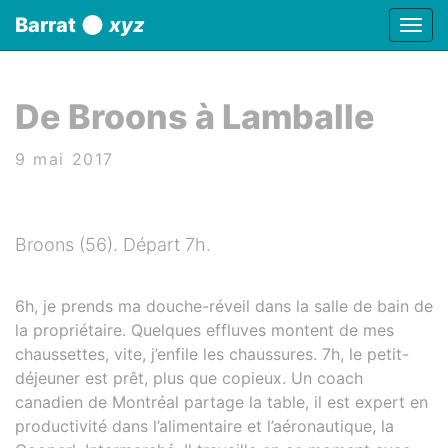
Panneau de gestion des cookies
Barrat
xyz
Affic
aller au contenu
De Broons à Lamballe
9 mai 2017
Broons (56). Départ 7h.
6h, je prends ma douche-réveil dans la salle de bain de
la propriétaire. Quelques effluves montent de mes
chaussettes, vite, j’enfile les chaussures. 7h, le petit-
déjeuner est prêt, plus que copieux. Un coach
canadien de Montréal partage la table, il est expert en
productivité dans l’alimentaire et l’aéronautique, la