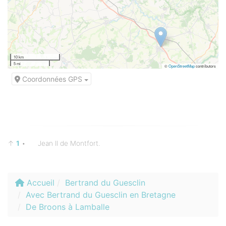
10 km
5 mi
©
OpenStreetMap
contributors
Coordonnées GPS
↑
1
•
Jean II de Montfort.
Accueil
Bertrand du Guesclin
Avec Bertrand du Guesclin en Bretagne
De Broons à Lamballe