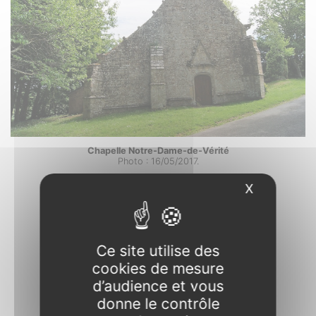
Chapelle Notre-Dame-de-Vérité
Photo : 16/05/2017.
X
Masquer l
Ce site utilise des
cookies de mesure
d’audience et vous
donne le contrôle