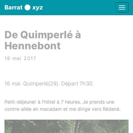
Panneau de gestion des cookies
Barrat
xyz
Affic
aller au contenu
De Quimperlé à
Hennebont
16 mai 2017
16 mai. Quimperlé(29). Départ 7h30.
Petit-déjeuner à l’hôtel à 7 heures. Je prends une
contre-allée en macadam et me dirige vers Rédené.