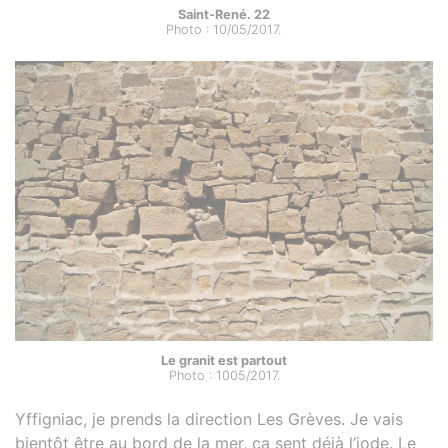
Saint-René. 22
Photo : 10/05/2017.
Le granit est partout
Photo : 1005/2017.
Yffigniac, je prends la direction Les Grèves. Je vais
bientôt être au bord de la mer, ça sent déjà l’iode. Le