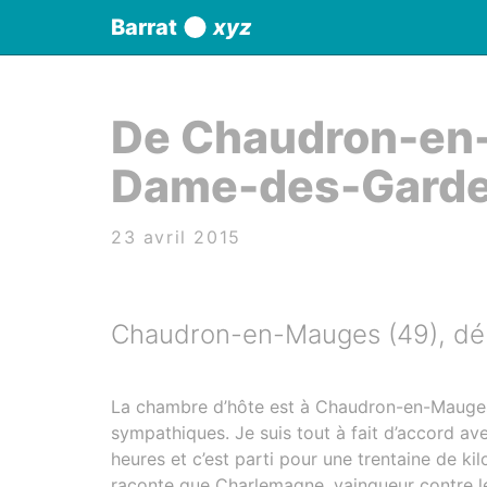
Panneau de gestion des cookies
Barrat
xyz
aller au contenu
De Chaudron-en-
Dame-des-Gard
23 avril 2015
Chaudron-en-Mauges (49), dé
La chambre d’hôte est à Chaudron-en-Mauges.
sympathiques. Je suis tout à fait d’accord av
heures et c’est parti pour une trentaine de ki
raconte que Charlemagne, vainqueur contre les