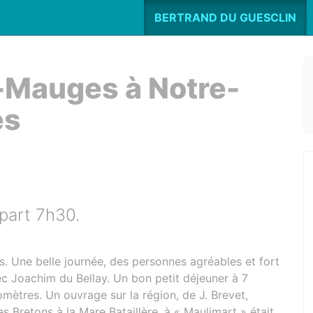
BERTRAND DU GUESCLIN
Mauges à Notre-
es
part 7h30.
 Une belle journée, des personnes agréables et fort
ec Joachim du Bellay. Un bon petit déjeuner à 7
lomètres. Un ouvrage sur la région, de J. Brevet,
 Bretons à la Mare Bataillère, à « Maulimart » était