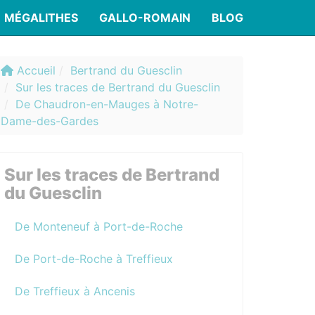
MÉGALITHES
GALLO-ROMAIN
BLOG
Accueil
Bertrand du Guesclin
Sur les traces de Bertrand du Guesclin
De Chaudron-en-Mauges à Notre-
Dame-des-Gardes
Sur les traces de Bertrand
du Guesclin
De Monteneuf à Port-de-Roche
De Port-de-Roche à Treffieux
De Treffieux à Ancenis