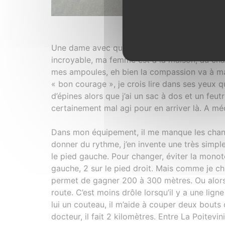
Un chemin longe 
Une dame avec qui je discute 5 minutes, me d
incroyable, ma femme est à la maison, au chaud
mes ampoules, eh bien la compassion va à ma 
« bon courage », je crois lire dans ses yeux 
d’épines alors que j’ai un sac à dos et un feut
certainement mal agi pour en arriver là. A méd
Dans mon équipement, il me manque les chans
donner du rythme, j’en invente une très simple. 
le pied gauche. Pour changer, éviter la monot
gauche, 2 sur le pied droit. Mais comme je cha
permet de gagner 200 à 300 mètres. Ou alors,
route. C’est moins drôle lorsqu’il y a une lig
lui un couteau, il m’aide à couper deux bouts
docteur, il fait 2 kilomètres. Entre La Poitevi