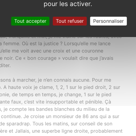
pour les activer.
pour le confort des piétons
Tout accepter
Tout refuser
Personnaliser
it « et vous avez laissé votre femme toute seule »,
, tranquille et moi, je me traîne sur les routes, avec
femme. Où est la justice ? Lorsqu’elle me lance
qu’elle me voit avec une croix et une couronne
re noir. Ce « bon courage » voulait dire que j’avais
iter.
ons à marcher, je n’en connais aucune. Pour me
A haute voix je clame, 1, 2, 1 sur le pied droit, 2 sur
onie, de temps en temps, je change, 1 sur le pied
nte faux, c’est vite insupportable et pénible. Çà
 je compte les bandes blanches du milieu de la
ne continue. Je croise un monsieur de 86 ans qui a sur
 de sparadrap. Tous les matins, sur conseil de son
nière et Jallais, une superbe ligne droite, probablement