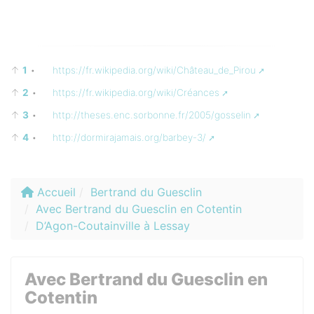
↑
1
•
https://fr.wikipedia.org/wiki/Château_de_Pirou
↑
2
•
https://fr.wikipedia.org/wiki/Créances
↑
3
•
http://theses.enc.sorbonne.fr/2005/gosselin
↑
4
•
http://dormirajamais.org/barbey-3/
Accueil
Bertrand du Guesclin
Avec Bertrand du Guesclin en Cotentin
D’Agon-Coutainville à Lessay
Avec Bertrand du Guesclin en
Cotentin