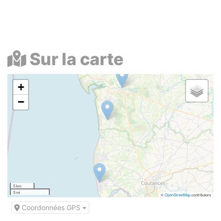
Sur la carte
+
−
5 km
5 mi
©
OpenStreetMap
contributors
Coordonnées GPS