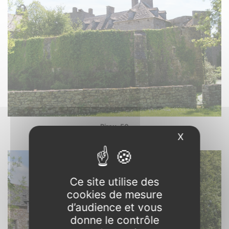
Pirou. 50
Le château. Photo : 13/05/2018.
X
Masquer l
Ce site utilise des
cookies de mesure
d’audience et vous
donne le contrôle