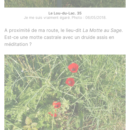
Le Lou-du-Lac. 35
Je me suis vraiment égaré. Photo : 06/05/2018.
A proximité de ma route, le lieu-dit
La Motte au Sage
.
Est-ce une motte castrale avec un druide assis en
méditation ?