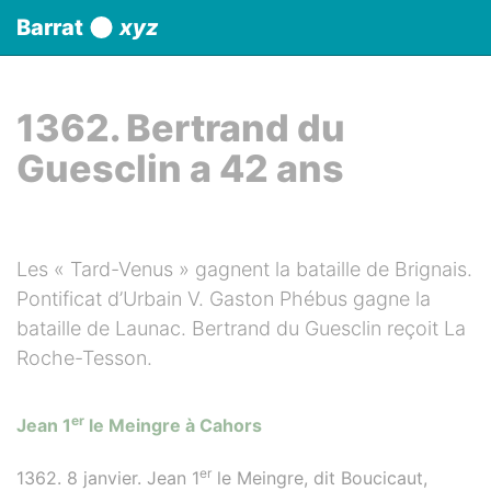
Panneau de gestion des cookies
Barrat
xyz
aller au contenu
1362. Bertrand du
Guesclin a 42 ans
Les « Tard-Venus » gagnent la bataille de Brignais.
Pontificat d’Urbain V. Gaston Phébus gagne la
bataille de Launac. Bertrand du Guesclin reçoit La
Roche-Tesson.
er
Jean 1
le Meingre à Cahors
er
1362. 8 janvier. Jean 1
le Meingre, dit Boucicaut,