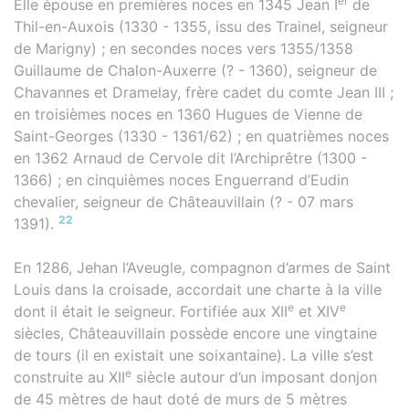
er
Elle épouse en premières noces en 1345 Jean I
de
Thil-en-Auxois (1330 - 1355, issu des Trainel, seigneur
de Marigny) ; en secondes noces vers 1355/1358
Guillaume de Chalon-Auxerre (? - 1360), seigneur de
Chavannes et Dramelay, frère cadet du comte Jean III ;
en troisièmes noces en 1360 Hugues de Vienne de
Saint-Georges (1330 - 1361/62) ; en quatrièmes noces
en 1362 Arnaud de Cervole dit l’Archiprêtre (1300 -
1366) ; en cinquièmes noces Enguerrand d’Eudin
chevalier, seigneur de Châteauvillain (? - 07 mars
22
1391).
En 1286, Jehan l’Aveugle, compagnon d’armes de Saint
Louis dans la croisade, accordait une charte à la ville
e
e
dont il était le seigneur. Fortifiée aux XII
et XIV
siècles, Châteauvillain possède encore une vingtaine
de tours (il en existait une soixantaine). La ville s’est
e
construite au XII
siècle autour d’un imposant donjon
de 45 mètres de haut doté de murs de 5 mètres