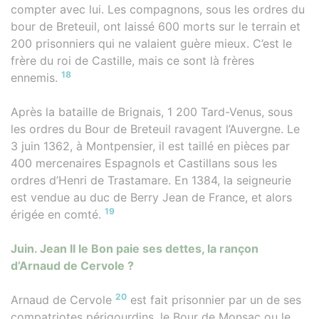
compter avec lui. Les compagnons, sous les ordres du
bour de Breteuil, ont laissé 600 morts sur le terrain et
200 prisonniers qui ne valaient guère mieux. C’est le
frère du roi de Castille, mais ce sont là frères
18
ennemis.
Après la bataille de Brignais, 1 200 Tard-Venus, sous
les ordres du Bour de Breteuil ravagent l’Auvergne. Le
3 juin 1362, à Montpensier, il est taillé en pièces par
400 mercenaires Espagnols et Castillans sous les
ordres d’Henri de Trastamare. En 1384, la seigneurie
est vendue au duc de Berry Jean de France, et alors
19
érigée en comté.
Juin. Jean II le Bon paie ses dettes, la rançon
d’Arnaud de Cervole ?
20
Arnaud de Cervole
est fait prisonnier par un de ses
compatriotes périgourdins, le Bour de Monsac ou le