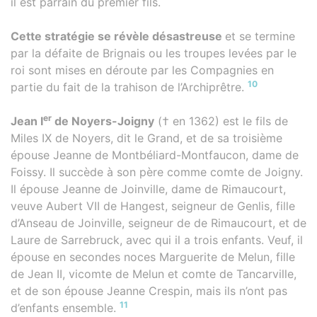
il est parrain du premier fils.
Cette stratégie se révèle désastreuse
et se termine
par la défaite de Brignais ou les troupes levées par le
roi sont mises en déroute par les Compagnies en
10
partie du fait de la trahison de l’Archiprêtre.
er
Jean I
de Noyers-Joigny
(† en 1362) est le fils de
Miles IX de Noyers, dit le Grand, et de sa troisième
épouse Jeanne de Montbéliard-Montfaucon, dame de
Foissy. Il succède à son père comme comte de Joigny.
Il épouse Jeanne de Joinville, dame de Rimaucourt,
veuve Aubert VII de Hangest, seigneur de Genlis, fille
d’Anseau de Joinville, seigneur de de Rimaucourt, et de
Laure de Sarrebruck, avec qui il a trois enfants. Veuf, il
épouse en secondes noces Marguerite de Melun, fille
de Jean II, vicomte de Melun et comte de Tancarville,
et de son épouse Jeanne Crespin, mais ils n’ont pas
11
d’enfants ensemble.