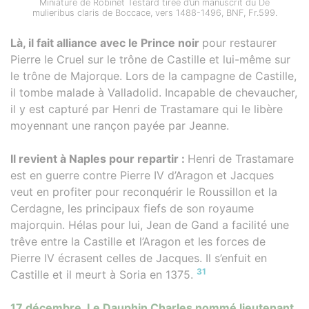
Miniature de Robinet Testard tirée d’un manuscrit du De
mulieribus claris de Boccace, vers 1488-1496, BNF, Fr.599.
Là, il fait alliance avec le Prince noir
pour restaurer
Pierre le Cruel sur le trône de Castille et lui-même sur
le trône de Majorque. Lors de la campagne de Castille,
il tombe malade à Valladolid. Incapable de chevaucher,
il y est capturé par Henri de Trastamare qui le libère
moyennant une rançon payée par Jeanne.
Il revient à Naples pour repartir :
Henri de Trastamare
est en guerre contre Pierre IV d’Aragon et Jacques
veut en profiter pour reconquérir le Roussillon et la
Cerdagne, les principaux fiefs de son royaume
majorquin. Hélas pour lui, Jean de Gand a facilité une
trêve entre la Castille et l’Aragon et les forces de
Pierre IV écrasent celles de Jacques. Il s’enfuit en
31
Castille et il meurt à Soria en 1375.
17 décembre. Le Dauphin Charles nommé lieutenant