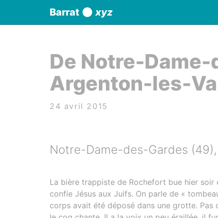
Panneau de gestion des cookies
Barrat
xyz
aller au contenu
De Notre-Dame-
Argenton-les-Va
24 avril 2015
Notre-Dame-des-Gardes (49),
La bière trappiste de Rochefort bue hier soir e
confie Jésus aux Juifs. On parle de « tombeau
corps avait été déposé dans une grotte. Pas cl
le coq chante. Il a la voix un peu éraillée, il