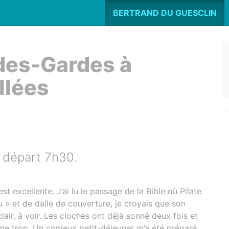
BERTRAND DU GUESCLIN
des-Gardes à
llées
 départ 7h30.
st excellente. J’ai lu le passage de la Bible où Pilate
 » et de dalle de couverture, je croyais que son
air, à voir. Les cloches ont déjà sonné deux fois et
 fume trop. Un copieux petit-déjeuner m’a été préparé,