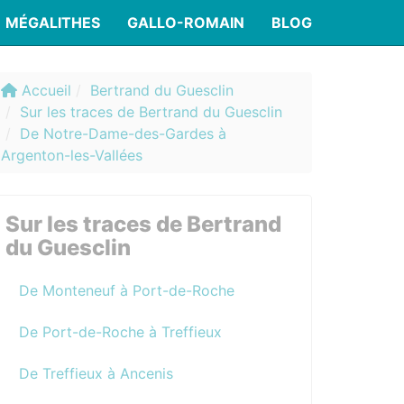
MÉGALITHES
GALLO-ROMAIN
BLOG
Accueil
Bertrand du Guesclin
Sur les traces de Bertrand du Guesclin
De Notre-Dame-des-Gardes à
Argenton-les-Vallées
Sur les traces de Bertrand
du Guesclin
De Monteneuf à Port-de-Roche
De Port-de-Roche à Treffieux
De Treffieux à Ancenis