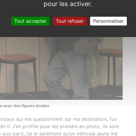
pour les activer.
Tout accepter
Tout refuser
Personnaliser
 avec des figures locales
locaux qui me questionnent sur ma destination, l’un
it-il. J’en profite pour les prendre en photo, ils sont
suis parti, j’ai le sentiment qu’un véhicule jaune me