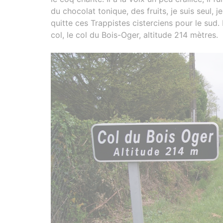
du chocolat tonique, des fruits, je suis seul
quitte ces Trappistes cisterciens pour le sud.
col, le col du Bois-Oger, altitude 214 mètres.