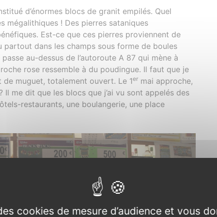
nstitué d’énormes blocs de granit empilés. Quel
s mégalithiques ! Des pierres sataniques
bénéfiques. Est-ce que ces pierres proviennent de
u partout dans les champs sous forme de boules
je passe au-dessus de l’autoroute A 87 qui mène à
 roche rose ressemble à du poudingue. Il faut que je
er
 de muguet, totalement ouvert. Le 1
mai approche,
? Il me dit que les blocs que j’ai vu sont appelés des
hôtels-restaurants, une boulangerie, une place
e des cookies de mesure d’audience et vous do