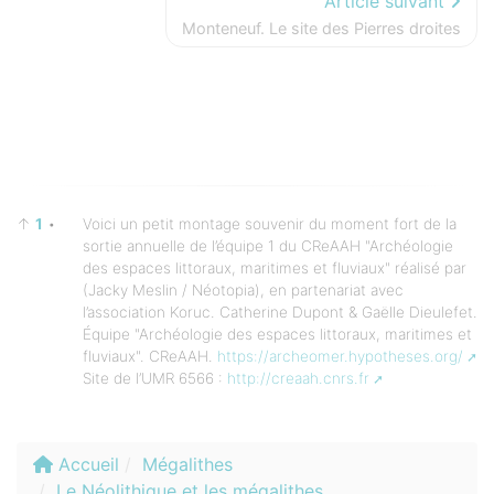
Article suivant
Monteneuf. Le site des Pierres droites
↑
1
•
Voici un petit montage souvenir du moment fort de la
sortie annuelle de l’équipe 1 du CReAAH "Archéologie
des espaces littoraux, maritimes et fluviaux" réalisé par
(Jacky Meslin / Néotopia), en partenariat avec
l’association Koruc. Catherine Dupont & Gaëlle Dieulefet.
Équipe "Archéologie des espaces littoraux, maritimes et
fluviaux". CReAAH.
https://archeomer.hypotheses.org/
Site de l’UMR 6566 :
http://creaah.cnrs.fr
Accueil
Mégalithes
Le Néolithique et les mégalithes