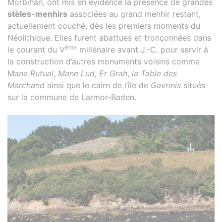
Morbihan, ont mis en évidence la présence de grandes
stèles-menhirs
associées au grand menhir restant,
actuellement couché, dès les premiers moments du
Néolithique. Elles furent abattues et tronçonnées dans
ème
le courant du V
millénaire avant J.-C. pour servir à
la construction d’autres monuments voisins comme
M
ane Rutual
,
Mane Lud
,
Er Grah
,
la Table des
Marchand
ainsi que le cairn de l’île de
Gavrinis
situés
sur la commune de Larmor-Baden.