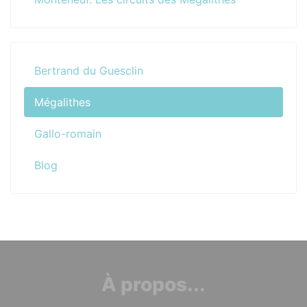
Bertrand du Guesclin
Mégalithes
Gallo-romain
Blog
À propos...