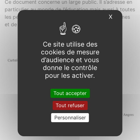
Ce document concerne un large public. Il s’adresse en
particulier au monde de l’éducation mais aussi à toutes
X
Masquer l
les personnes passionnées par l’histoire des hommes
et de leur culture.
Ce site utilise des
cookies de mesure
d’audience et vous
donne le contrôle
pour les activer.
Tout accepter
Tout refuser
Personnaliser