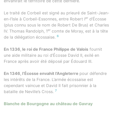
envahirait le territoire de cette dernière.
Le traité de Corbeil est signé au prieuré de Saint-Jean-
er
en-l’Isle à Corbeil-Essonnes, entre Robert I
d’Écosse
(plus connu sous le nom de Robert De Brus) et Charles
er
IV. Thomas Randolph, 1
comte de Moray, est à la tête
6
de la délégation écossaise.
En 1336, le roi de France Philippe de Valois
fournit
une aide militaire au roi d’Écosse David II, exilé en
France après avoir été déposé par Édouard III.
En 1346, l’Écosse envahit l’Angleterre
pour défendre
les intérêts de la France. L’armée écossaise est
cependant vaincue et David II fait prisonnier à la
7
bataille de Neville’s Cross.
Blanche de Bourgogne au château de Gavray