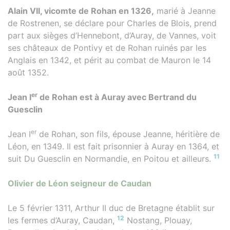
Alain VII, vicomte de Rohan en 1326,
marié à Jeanne
de Rostrenen, se déclare pour Charles de Blois, prend
part aux sièges d’Hennebont, d’Auray, de Vannes, voit
ses châteaux de Pontivy et de Rohan ruinés par les
Anglais en 1342, et périt au combat de Mauron le 14
août 1352.
er
Jean I
de Rohan est à Auray avec Bertrand du
Guesclin
er
Jean I
de Rohan, son fils, épouse Jeanne, héritière de
Léon, en 1349. Il est fait prisonnier à Auray en 1364, et
11
suit Du Guesclin en Normandie, en Poitou et ailleurs.
Olivier de Léon seigneur de Caudan
Le 5 février 1311, Arthur II duc de Bretagne établit sur
12
les fermes d’Auray, Caudan,
Nostang, Plouay,