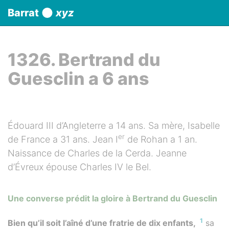
Panneau de gestion des cookies
Barrat
xyz
aller au contenu
1326. Bertrand du
Guesclin a 6 ans
Édouard III d’Angleterre a 14 ans. Sa mère, Isabelle
er
de France a 31 ans. Jean I
de Rohan a 1 an.
Naissance de Charles de la Cerda. Jeanne
d’Évreux épouse Charles IV le Bel.
Une converse prédit la gloire à Bertrand du Guesclin
1
Bien qu’il soit l’aîné d’une fratrie de dix enfants,
sa