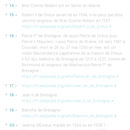
↑
14
•
Brie-Comte-Robert est en Seine-et-Marne.
↑
15
•
Robert II de Dreux serait né en 1184, il ne peut pas être
second seigneur de Brie-Comte-Robert en 1147.
https://fr.wikipedia.org/wiki/Robert_II_de_Dreux
er
↑
16
•
Pierre I
de Bretagne, dit aussi Pierre de Dreux puis
Pierre « Mauclerc » puis Pierre de Braine, né vers 1187 à
Dourdan, mort le 26 ou 27 mai 1250 en mer, est un
noble d’ascendance capétienne de la maison de Dreux.
Il fut duc baillistre de Bretagne de 1213 à 1237, comte de
er
Richmond et seigneur de Machecoul.Pierre I
de
Bretagne :
https://fr.wikipedia.org/wiki/Pierre_Ier_de_Bretagne
↑
17
•
https://fr.wikipedia.org/wiki/Jean_Ier_de_Bretagne
↑
18
•
Jean II de Bretagne :
https://fr.wikipedia.org/wiki/Jean_II_de_Bretagne
↑
19
•
Blanche de Bretagne :
https://fr.wikipedia.org/wiki/Blanche_de_Bretagne
↑
20
•
Jeanne d’Évreux mariée en 1324 ou en 1326 ? :