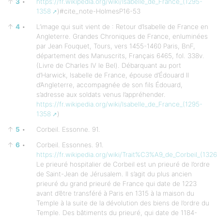
↑
3
•
https://fr.wikipedia.org/wiki/Isabelle_de_France_(1295-
1358
)#cite_note-HolmesP16-53
↑
4
•
L’image qui suit vient de : Retour d’Isabelle de France en
Angleterre. Grandes Chroniques de France, enluminées
par Jean Fouquet, Tours, vers 1455-1460 Paris, BnF,
département des Manuscrits, Français 6465, fol. 338v.
(Livre de Charles IV le Bel). Débarquant au port
d’Harwick, Isabelle de France, épouse d’Édouard II
d’Angleterre, accompagnée de son fils Édouard,
s’adresse aux soldats venus l’appréhender.
https://fr.wikipedia.org/wiki/Isabelle_de_France_(1295-
1358
)
↑
5
•
Corbeil. Essonne. 91.
↑
6
•
Corbeil. Essonnes. 91.
https://fr.wikipedia.org/wiki/Trait%C3%A9_de_Corbeil_(1326
Le prieuré hospitalier de Corbeil est un prieuré de l’ordre
de Saint-Jean de Jérusalem. Il s’agit du plus ancien
prieuré du grand prieuré de France qui date de 1223
avant d’être transféré à Paris en 1315 à la maison du
Temple à la suite de la dévolution des biens de l’ordre du
Temple. Des bâtiments du prieuré, qui date de 1184-