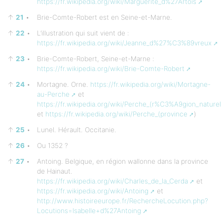
https://fr.wikipedia.org/wiki/Marguerite_d%27Artois
↑
21
•
Brie-Comte-Robert est en Seine-et-Marne.
↑
22
•
L’illustration qui suit vient de :
https://fr.wikipedia.org/wiki/Jeanne_d%27%C3%89vreux
↑
23
•
Brie-Comte-Robert, Seine-et-Marne :
https://fr.wikipedia.org/wiki/Brie-Comte-Robert
↑
24
•
Mortagne. Orne.
https://fr.wikipedia.org/wiki/Mortagne-
au-Perche
et
https://fr.wikipedia.org/wiki/Perche_(r%C3%A9gion_naturel
et
https://fr.wikipedia.org/wiki/Perche_(province
)
↑
25
•
Lunel. Hérault. Occitanie.
↑
26
•
Ou 1352 ?
↑
27
•
Antoing. Belgique, en région wallonne dans la province
de Hainaut.
https://fr.wikipedia.org/wiki/Charles_de_la_Cerda
et
https://fr.wikipedia.org/wiki/Antoing
et
http://www.histoireeurope.fr/RechercheLocution.php?
Locutions=Isabelle+d%27Antoing