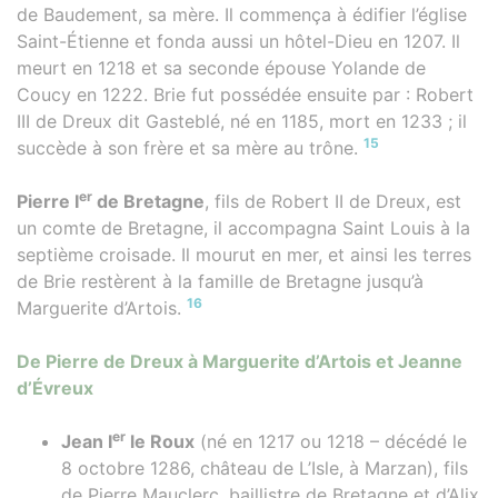
de Baudement, sa mère. Il commença à édifier l’église
Saint-Étienne et fonda aussi un hôtel-Dieu en 1207. Il
meurt en 1218 et sa seconde épouse Yolande de
Coucy en 1222. Brie fut possédée ensuite par : Robert
III de Dreux dit Gasteblé, né en 1185, mort en 1233 ; il
15
succède à son frère et sa mère au trône.
er
Pierre I
de Bretagne
, fils de Robert II de Dreux, est
un comte de Bretagne, il accompagna Saint Louis à la
septième croisade. Il mourut en mer, et ainsi les terres
de Brie restèrent à la famille de Bretagne jusqu’à
16
Marguerite d’Artois.
De Pierre de Dreux à Marguerite d’Artois et Jeanne
d’Évreux
er
Jean I
le Roux
(né en 1217 ou 1218 – décédé le
8 octobre 1286, château de L’Isle, à Marzan), fils
de Pierre Mauclerc, baillistre de Bretagne et d’Alix