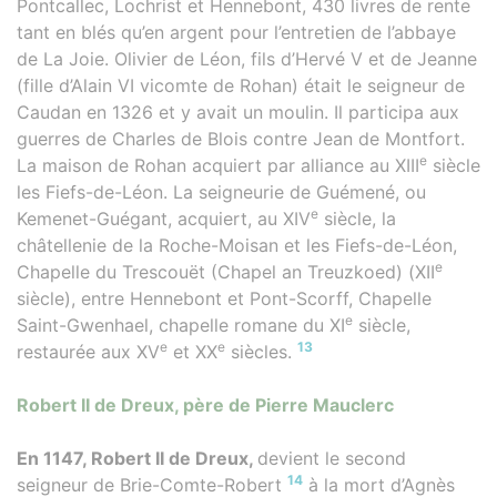
Pontcallec, Lochrist et Hennebont, 430 livres de rente
tant en blés qu’en argent pour l’entretien de l’abbaye
de La Joie. Olivier de Léon, fils d’Hervé V et de Jeanne
(fille d’Alain VI vicomte de Rohan) était le seigneur de
Caudan en 1326 et y avait un moulin. Il participa aux
guerres de Charles de Blois contre Jean de Montfort.
e
La maison de Rohan acquiert par alliance au XIII
siècle
les Fiefs-de-Léon. La seigneurie de Guémené, ou
e
Kemenet-Guégant, acquiert, au XIV
siècle, la
châtellenie de la Roche-Moisan et les Fiefs-de-Léon,
e
Chapelle du Trescouët (Chapel an Treuzkoed) (XII
siècle), entre Hennebont et Pont-Scorff, Chapelle
e
Saint-Gwenhael, chapelle romane du XI
siècle,
e
e
13
restaurée aux XV
et XX
siècles.
Robert II de Dreux, père de Pierre Mauclerc
En 1147, Robert II de Dreux,
devient le second
14
seigneur de Brie-Comte-Robert
à la mort d’Agnès