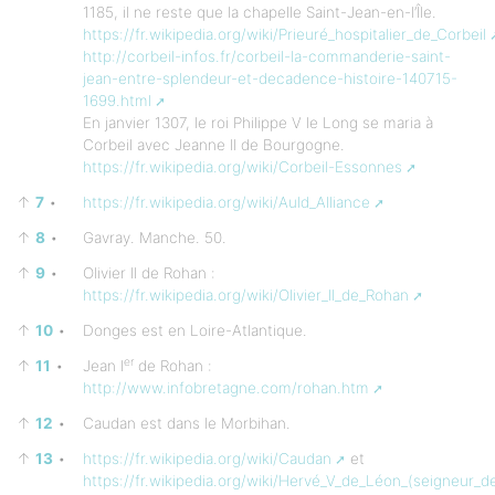
1185, il ne reste que la chapelle Saint-Jean-en-l’Île.
https://fr.wikipedia.org/wiki/Prieuré_hospitalier_de_Corbeil
http://corbeil-infos.fr/corbeil-la-commanderie-saint-
jean-entre-splendeur-et-decadence-histoire-140715-
1699.html
En janvier 1307, le roi Philippe V le Long se maria à
Corbeil avec Jeanne II de Bourgogne.
https://fr.wikipedia.org/wiki/Corbeil-Essonnes
↑
7
•
https://fr.wikipedia.org/wiki/Auld_Alliance
↑
8
•
Gavray. Manche. 50.
↑
9
•
Olivier II de Rohan :
https://fr.wikipedia.org/wiki/Olivier_II_de_Rohan
↑
10
•
Donges est en Loire-Atlantique.
er
↑
11
•
Jean I
de Rohan :
http://www.infobretagne.com/rohan.htm
↑
12
•
Caudan est dans le Morbihan.
↑
13
•
https://fr.wikipedia.org/wiki/Caudan
et
https://fr.wikipedia.org/wiki/Hervé_V_de_Léon_(seigneur_