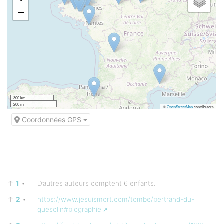
−
300 km
200 mi
©
OpenStreetMap
contributors
Coordonnées GPS
↑
1
•
D’autres auteurs comptent 6 enfants.
↑
2
•
https://www.jesuismort.com/tombe/bertrand-du-
guesclin#biographie