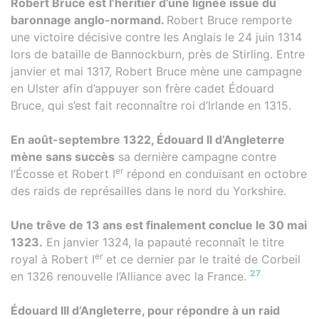
Robert Bruce est l’héritier d’une lignée issue du
baronnage anglo-normand.
Robert Bruce remporte
une victoire décisive contre les Anglais le 24 juin 1314
lors de bataille de Bannockburn, près de Stirling. Entre
janvier et mai 1317, Robert Bruce mène une campagne
en Ulster afin d’appuyer son frère cadet Édouard
Bruce, qui s’est fait reconnaître roi d’Irlande en 1315.
En août-septembre 1322, Édouard II d’Angleterre
mène sans succès
sa dernière campagne contre
er
l’Écosse et Robert I
répond en conduisant en octobre
des raids de représailles dans le nord du Yorkshire.
Une trêve de 13 ans est finalement conclue le 30 mai
1323.
En janvier 1324, la papauté reconnaît le titre
er
royal à Robert I
et ce dernier par le traité de Corbeil
27
en 1326 renouvelle l’Alliance avec la France.
Édouard III d’Angleterre, pour répondre à un raid