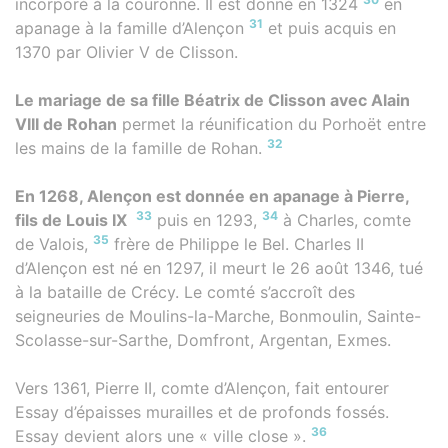
incorporé à la couronne. Il est donné en 1324
en
31
apanage à la famille d’Alençon
et puis acquis en
1370 par Olivier V de Clisson.
Le mariage de sa fille Béatrix de Clisson avec Alain
VIII de Rohan
permet la réunification du Porhoët entre
32
les mains de la famille de Rohan.
En 1268, Alençon est donnée en apanage à Pierre,
33
34
fils de Louis IX
puis en 1293,
à Charles, comte
35
de Valois,
frère de Philippe le Bel. Charles II
d’Alençon est né en 1297, il meurt le 26 août 1346, tué
à la bataille de Crécy. Le comté s’accroît des
seigneuries de Moulins-la-Marche, Bonmoulin, Sainte-
Scolasse-sur-Sarthe, Domfront, Argentan, Exmes.
Vers 1361, Pierre II, comte d’Alençon, fait entourer
Essay d’épaisses murailles et de profonds fossés.
36
Essay devient alors une « ville close ».