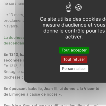
ne sera jamais tenue.
Le 13 mars, les Cortès de Puente la Reina, Navarre,
Ce site utilise des cookies d
proclament Jeanne II et Philippe III, reine et roi de
mesure d’audience et vous
Navarre.
donne le contrôle pour les
activer.
La duchesse Isabelle de Castille meurt sans
descendance
Tout accepter
En 1310, Isabelle de Castille épouse à Burgos en
Tout refuser
secondes noces Jean,
fils d’Arthur II, duc de Bretagne.
En 1312, à la mort de son père, Jean devient duc de
Personnaliser
Bretagne sous le nom de Jean III. Isabelle devient ainsi
duchesse consort de Bretagne.
En épousant Isabelle, Jean III, lui donne « la Vicomté
de Limoges
à cause de noces ».
Son frère, Guy, refuse de ratifier la donation
et après