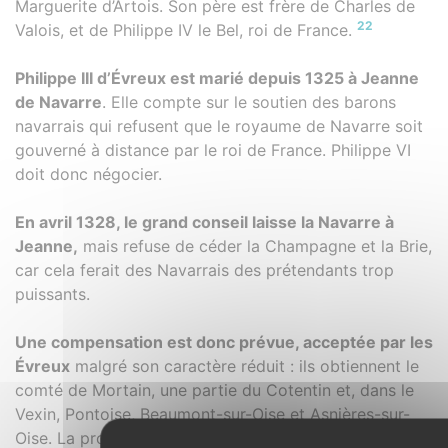
Marguerite d’Artois. Son père est frère de Charles de
22
Valois, et de Philippe IV le Bel, roi de France.
Philippe III d’Évreux est marié depuis 1325 à Jeanne
de Navarre
. Elle compte sur le soutien des barons
navarrais qui refusent que le royaume de Navarre soit
gouverné à distance par le roi de France. Philippe VI
doit donc négocier.
En avril 1328, le grand conseil laisse la Navarre à
Jeanne,
mais refuse de céder la Champagne et la Brie,
car cela ferait des Navarrais des prétendants trop
puissants.
Une compensation est donc prévue, acceptée par les
Évreux
malgré son caractère réduit : ils obtiennent le
comté de Mortain, une partie du Cotentin et, dans le
Vexin, Pontoise, Beaumont-sur-Oise et Asnières-sur-
Oise. La promesse de leur céder le comté d’Angoulême