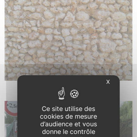
X
Masquer l
Vouvray-sur-Loir. 72
Moellons de craie. Photo : 03/06/2021.
Ce site utilise des
cookies de mesure
d’audience et vous
donne le contrôle