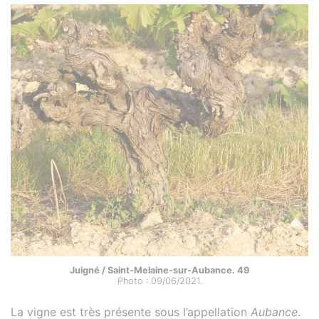
Juigné / Saint-Melaine-sur-Aubance. 49
Photo : 09/06/2021.
La vigne est très présente sous l’appellation
Aubance
.