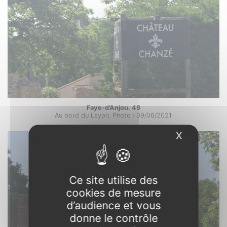
Faye-d’Anjou. 49
Au bord du Layon. Photo : 09/06/2021.
X
Masquer l
Ce site utilise des
cookies de mesure
d’audience et vous
donne le contrôle