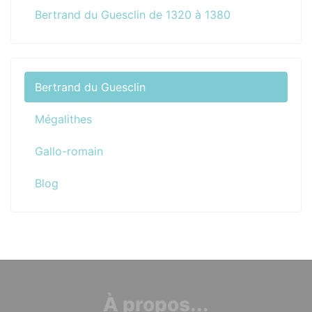
Bertrand du Guesclin de 1320 à 1380
Bertrand du Guesclin
Mégalithes
Gallo-romain
Blog
À propos...