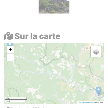
Sur la carte
+
−
5 km
3 mi
©
OpenStreetMap
contributors