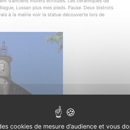
ment d’anciens murets écroulés. Les céramiques de
Blague, Lussan plus mes pieds. Pause. Deux bistrots
ais à la mairie voir la statue découverte lors de
e des cookies de mesure d’audience et vous do