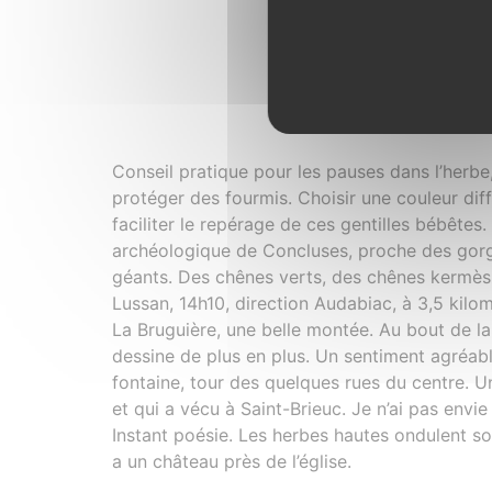
L’ent
Conseil pratique pour les pauses dans l’herbe
protéger des fourmis. Choisir une couleur dif
faciliter le repérage de ces gentilles bébêtes. R
archéologique de Concluses, proche des gorge
géants. Des chênes verts, des chênes kermès, 
Lussan, 14h10, direction Audabiac, à 3,5 kilo
La Bruguière, une belle montée. Au bout de la
dessine de plus en plus. Un sentiment agréabl
fontaine, tour des quelques rues du centre. U
et qui a vécu à Saint-Brieuc. Je n’ai pas envi
Instant poésie. Les herbes hautes ondulent sou
a un château près de l’église.