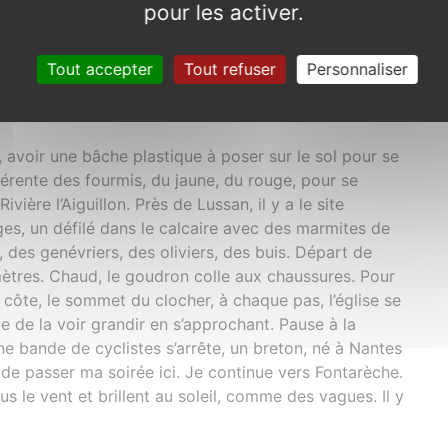
pour les activer.
Tout accepter
Tout refuser
Personnaliser
rée dans Lussan
, avoir une bâche plastique à poser sur le sol pour se
férente des fourmis, du jaune, du rouge, pour se
ivière l’Aiguillon. Près de Lussan, il y a le site
s, un défilé dans le calcaire avec des marmites de
des genévriers, des oliviers, des buis. Départ de
mètres. Chaud, le goudron colle aux chaussures. Pour
 côte, le sommet du clocher, à chaque pas, l’église se
e de la voir grandir en s’approchant. Pause à la
ne bande de cyclistes s’arrête, un breton, né à Nantes
e de passer ma soirée ici. Je continue vers Fontarèche.
s le vent et brillent au soleil, comme des vagues. Il y