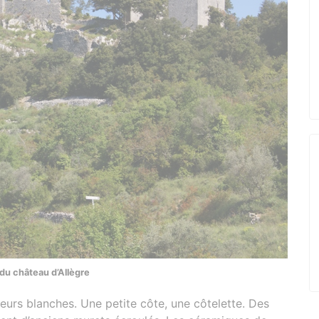
 du château d’Allègre
leurs blanches. Une petite côte, une côtelette. Des