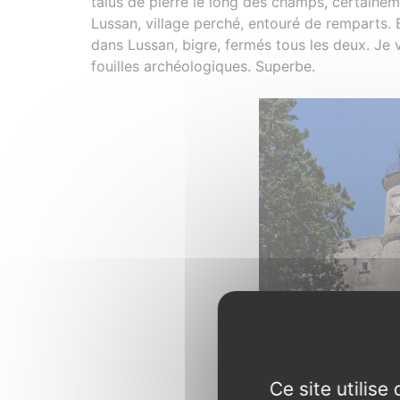
talus de pierre le long des champs, certaine
Lussan, village perché, entouré de remparts. 
dans Lussan, bigre, fermés tous les deux. Je v
fouilles archéologiques. Superbe.
Ce site utilis