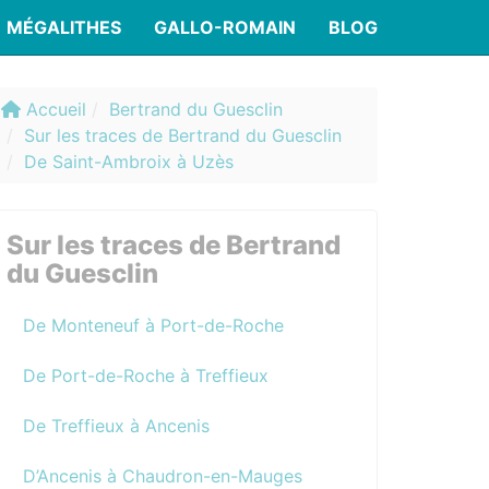
MÉGALITHES
GALLO-ROMAIN
BLOG
Accueil
Bertrand du Guesclin
Sur les traces de Bertrand du Guesclin
De Saint-Ambroix à Uzès
Sur les traces de Bertrand
du Guesclin
De Monteneuf à Port-de-Roche
De Port-de-Roche à Treffieux
De Treffieux à Ancenis
D’Ancenis à Chaudron-en-Mauges