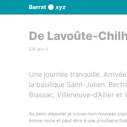
Panneau de gestion des cookies
Barrat
xyz
aller au contenu
De Lavoûte-Chilh
29 avril
Une journée tranquille. Arrivée
la basilique Saint-Julien. Bert
Blassac, Villeneuve-d’Allier et 
Au petit-déjeuner je croise mon nouveau copa
bonne route et peut-être à une prochaine foi