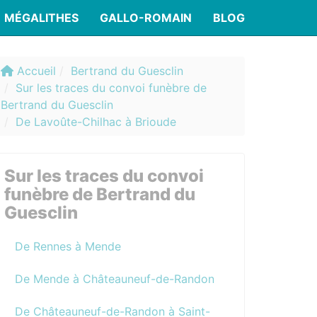
MÉGALITHES
GALLO-ROMAIN
BLOG
Accueil
Bertrand du Guesclin
Sur les traces du convoi funèbre de
Bertrand du Guesclin
De Lavoûte-Chilhac à Brioude
Sur les traces du convoi
funèbre de Bertrand du
Guesclin
De Rennes à Mende
De Mende à Châteauneuf-de-Randon
De Châteauneuf-de-Randon à Saint-