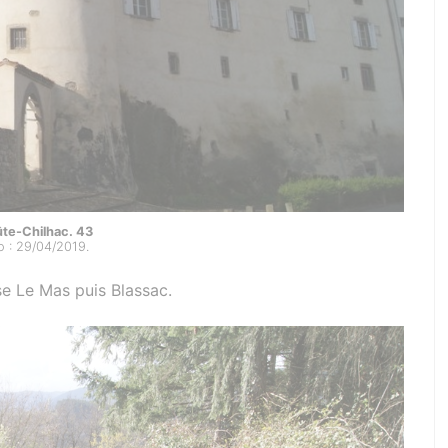
te-Chilhac. 43
o : 29/04/2019.
e Le Mas puis Blassac.