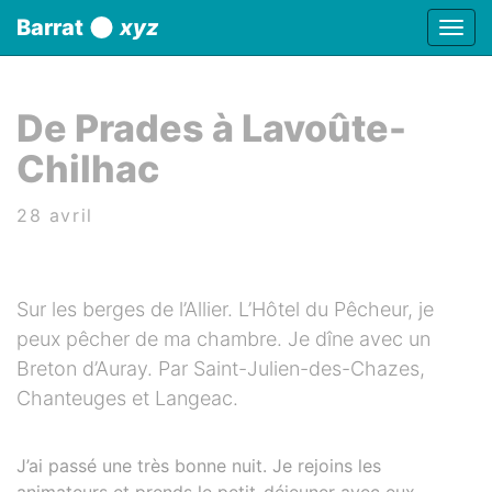
Panneau de gestion des cookies
Barrat
xyz
Affic
aller au contenu
De Prades à Lavoûte-
Chilhac
28 avril
Sur les berges de l’Allier. L’Hôtel du Pêcheur, je
peux pêcher de ma chambre. Je dîne avec un
Breton d’Auray. Par Saint-Julien-des-Chazes,
Chanteuges et Langeac.
J’ai passé une très bonne nuit. Je rejoins les