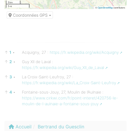
5 km
5 mi
©
OpenStreetMap
contributors
Coordonnées GPS
↑
1
•
Acquigny, 27 :
https://fr.wikipedia.org/wiki/Acquigny
↑
2
•
Guy XII de Laval :
https://fr.wikipedia.org/wiki/Guy_XII_de_Laval
↑
3
•
La Croix-Saint-Leufroy, 27 :
https://fr.wikipedia.org/wiki/La_Croix-Saint-Leufroy
↑
4
•
Fontaine-sous-Jouy, 27, Moulin de l’Aulnaie :
https://www.cirkwi.com/fr/point-interet/420756-le-
moulin-de-l-aulnaie-a-fontaine-sous-jouy
Accueil
Bertrand du Guesclin