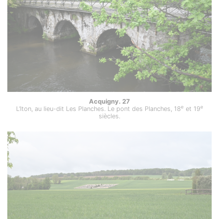
Acquigny. 27
e
e
L’Iton, au lieu-dit Les Planches. Le pont des Planches, 18
et 19
siècles.