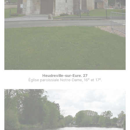
Heudreville-sur-Eure. 27
e
e
Église paroissiale Notre-Dame, 16
et 17
.