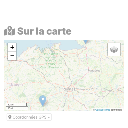
Sur la carte
+
−
30 km
20 mi
©
OpenStreetMap
contributors
Coordonnées GPS