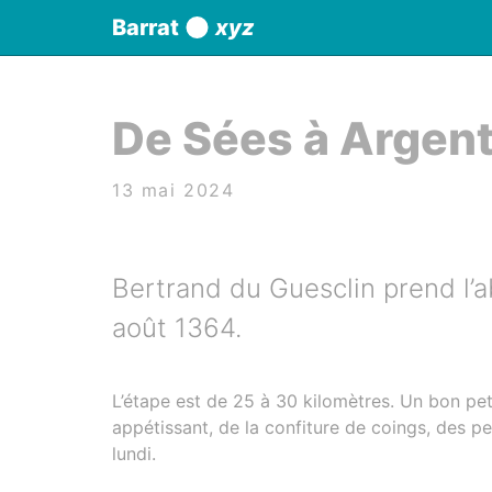
Panneau de gestion des cookies
Barrat
xyz
aller au contenu
De Sées à Argen
13 mai 2024
Bertrand du Guesclin prend l’
août 1364.
L’étape est de 25 à 30 kilomètres. Un bon peti
appétissant, de la confiture de coings, des p
lundi.