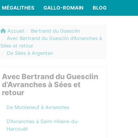
MÉGALITHES
GALLO-ROMAIN
BLOG
Accueil
Bertrand du Guesclin
Avec Bertrand du Guesclin d’Avranches à
Sées et retour
De Sées à Argentan
Avec Bertrand du Guesclin
d’Avranches à Sées et
retour
De Monteneuf à Avranches
D’Avranches à Saint-Hilaire-du-
Harcouët