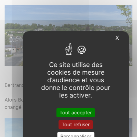
X
Masque
Ce site utilise des
cookies de mesure
Lonlay-l’Abbaye. 61
d’audience et vous
3
Bertrand du Guesclin libère Lonlay en 1362.
donne le contrôle pour
les activer.
Alors Bertrand, est-ce-que tu trouves que ça a bien
changé ?
Tout accepter
Tout refuser
Personnaliser