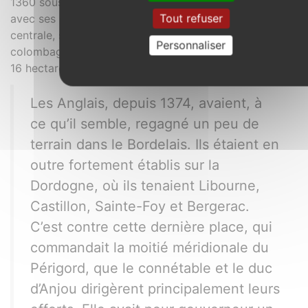
1360 sous la forme
Bastida Emeti
. La bastide d’Eymet
Tout refuser
avec ses rues qui se croisent à angles droits, sa place
centrale, ses arcades, ses nombreuses maisons à
Personnaliser
colombages représente depuis 1968 un site inscrit sur
16 hectares.
Les Anglais, depuis 1374, avaient, à
ce qu’il semble, regagné un peu de
terrain dans le Bordelais. Ils étaient en
outre fortement établis sur la
Dordogne, où ils tenaient Libourne,
Castillon, Sainte-Foy et Bergerac.
C’est contre cette dernière place, qui
commandait la moitié méridionale du
Périgord, que le connétable et le duc
d’Anjou dirigèrent principalement leurs