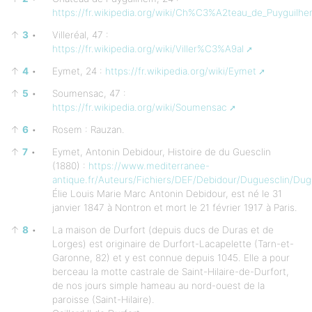
https://fr.wikipedia.org/wiki/Ch%C3%A2teau_de_Puyguilhem
↑
3
•
Villeréal, 47 :
https://fr.wikipedia.org/wiki/Viller%C3%A9al
↑
4
•
Eymet, 24 :
https://fr.wikipedia.org/wiki/Eymet
↑
5
•
Soumensac, 47 :
https://fr.wikipedia.org/wiki/Soumensac
↑
6
•
Rosem : Rauzan.
↑
7
•
Eymet, Antonin Debidour, Histoire de du Guesclin
(1880) :
https://www.mediterranee-
antique.fr/Auteurs/Fichiers/DEF/Debidour/Duguesclin/Dug
Élie Louis Marie Marc Antonin Debidour, est né le 31
janvier 1847 à Nontron et mort le 21 février 1917 à Paris.
↑
8
•
La maison de Durfort (depuis ducs de Duras et de
Lorges) est originaire de Durfort-Lacapelette (Tarn-et-
Garonne, 82) et y est connue depuis 1045. Elle a pour
berceau la motte castrale de Saint-Hilaire-de-Durfort,
de nos jours simple hameau au nord-ouest de la
paroisse (Saint-Hilaire).