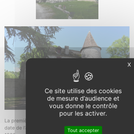
X
M
Ce site utilise des cookies
de mesure d’audience et
vous donne le contrôle
pour les activer.
La première mention écrite connue du lieu,
Aymetum
,
date de l’an 1308, et la bastide est ensuite indiquée en
Tout accepter