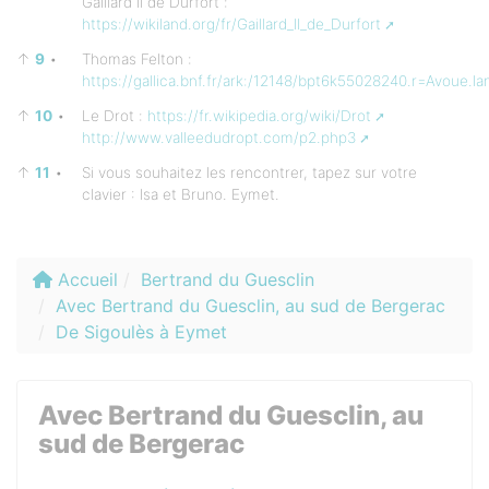
Gaillard II de Durfort :
https://wikiland.org/fr/Gaillard_II_de_Durfort
↑
9
•
Thomas Felton :
https://gallica.bnf.fr/ark:/12148/bpt6k55028240.r=Avoue.l
↑
10
•
Le Drot :
https://fr.wikipedia.org/wiki/Drot
http://www.valleedudropt.com/p2.php3
↑
11
•
Si vous souhaitez les rencontrer, tapez sur votre
clavier : Isa et Bruno. Eymet.
Accueil
Bertrand du Guesclin
Avec Bertrand du Guesclin, au sud de Bergerac
De Sigoulès à Eymet
Avec Bertrand du Guesclin, au
sud de Bergerac