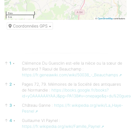
5 km
3 mi
©
OpenStreetMap
contributors
Coordonnées GPS
↑
1
•
Clémence Du Guesclin est-elle la nièce ou la sœur de
Bertrand ? Raoul de Beauchamp :
https://fr.geneawiki.com/wiki/50038_-_Beauchamps
↑
2
•
Pages 72, 79. Mémoires de la Société des antiquaires
de Normandie :
https://books.google.fr/books?
id=yOAAAAAAYAAJ&pg=PA138#v=onepage&q=du%20guescl
↑
3
•
Château Ganne :
https://fr.wikipedia.org/wiki/La_Haye-
Pesnel
↑
4
•
Guillaume VI Paynel :
https://fr.wikipedia.org/wiki/Famille_Paynel