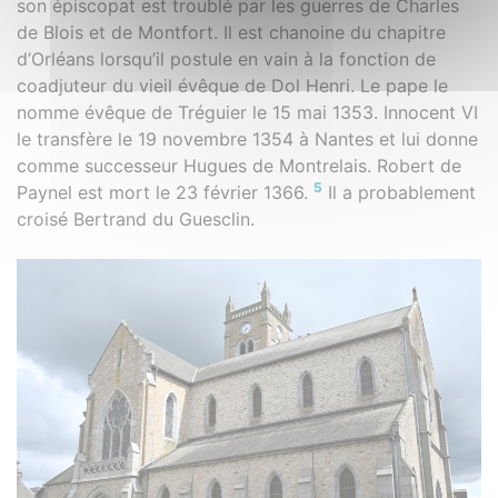
son épiscopat est troublé par les guerres de Charles
de Blois et de Montfort. Il est chanoine du chapitre
d’Orléans lorsqu’il postule en vain à la fonction de
coadjuteur du vieil évêque de Dol Henri. Le pape le
nomme évêque de Tréguier le 15 mai 1353. Innocent VI
le transfère le 19 novembre 1354 à Nantes et lui donne
comme successeur Hugues de Montrelais. Robert de
5
Paynel est mort le 23 février 1366.
Il a probablement
croisé Bertrand du Guesclin.