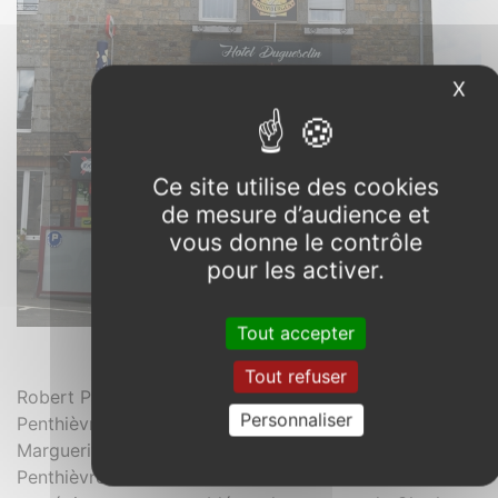
X
Mas
Ce site utilise des cookies
de mesure d’audience et
vous donne le contrôle
pour les activer.
Tout accepter
La Haye-Pesnel. 50
Tout refuser
Robert Paynel est issu de la famille Paynel alliée aux
Personnaliser
Penthièvre par le mariage de Guillaume Paynel avec
Marguerite d’Avaugour, la grand-tante de Jeanne de
Penthièvre. Il sera le confesseur de Charles de Blois et